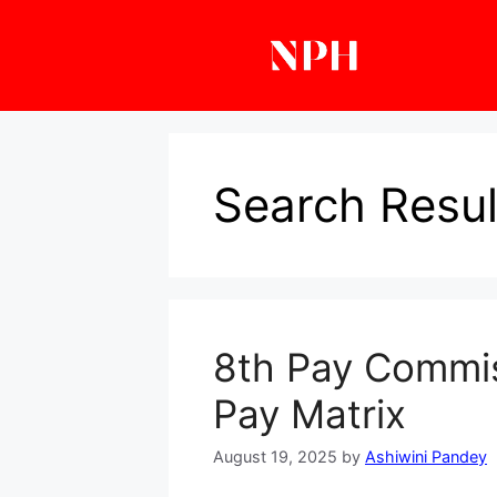
Skip
to
content
Search Resul
8th Pay Commis
Pay Matrix
August 19, 2025
by
Ashiwini Pandey